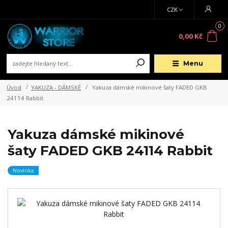
CZK
0
0,00 Kč
Menu
Úvod
YAKUZA - DÁMSKÉ
Yakuza dámské mikinové šaty FADED GKB
24114 Rabbit
Yakuza dámské mikinové
šaty FADED GKB 24114 Rabbit
Novinka