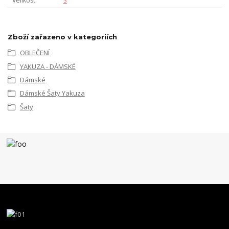
Velikost
S
Zboží zařazeno v kategoriích
OBLEČENÍ
YAKUZA - DÁMSKÉ
Dámské
Dámské Šaty Yakuza
Šaty