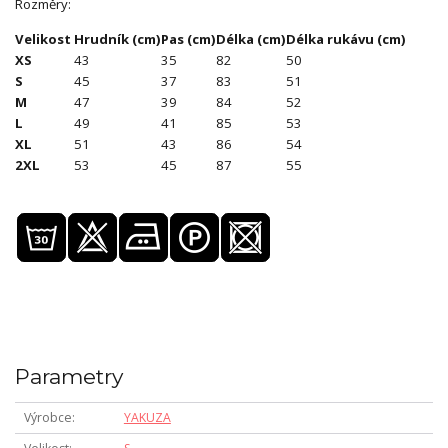
Rozměry:
Velikost
Hrudník (cm)
Pas (cm)
Délka (cm)
Délka rukávu (cm)
XS
43
35
82
50
S
45
37
83
51
M
47
39
84
52
L
49
41
85
53
XL
51
43
86
54
2XL
53
45
87
55
Parametry
Výrobce
YAKUZA