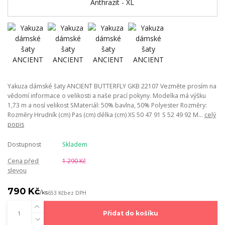
Yakuza dámské šaty ANCIENT BUTTERFLY GKB 22107 Vezměte prosím na
vědomí informace o velikosti a naše prací pokyny. Modelka má výšku
1,73 m a nosí velikost SMateriál: 50% bavlna, 50% Polyester Rozměry:
Rozměry Hrudník (cm) Pas (cm) délka (cm) XS 50 47 91 S 52 49 92 M...
celý
popis
Dostupnost
Skladem
Cena před
1 290 Kč
slevou
790 Kč
/
ks
653 Kč
bez DPH
Přidat do košíku