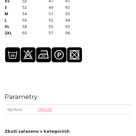
XS
50
47
91
S
52
49
92
M
54
51
93
L
56
53
94
XL
58
55
95
2XL
60
57
96
Parametry
Výrobce
YAKUZA
Zboží zařazeno v kategoriích