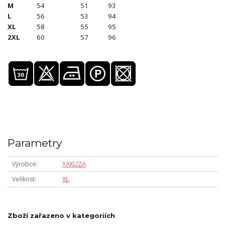
M
54
51
93
L
56
53
94
XL
58
55
95
2XL
60
57
96
Parametry
Výrobce
YAKUZA
Velikost
XL
Zboží zařazeno v kategoriích