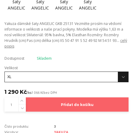
Yakuza dámské šaty ANGELIC GKB 25131 Vezměte prosím na vědomí
informace o velikosti a naše prací pokyny. Modelka má výšku 1,63 m a
nosí velikost SMateriál: 95% bavlna, 5% Elasthan Rozměry: Rozměry
Hrudník (cm) Pas (cm) délka (cm) XS 50 47 91 S 52 49 92 M 54 51 93...
celý
popis
Dostupnost
Skladem
Velikost
1 290 Kč
/
ks
1 066 Kč
bez DPH
Přidat do košíku
Číslo produktu:
3
Výrobce:
YAKUZA