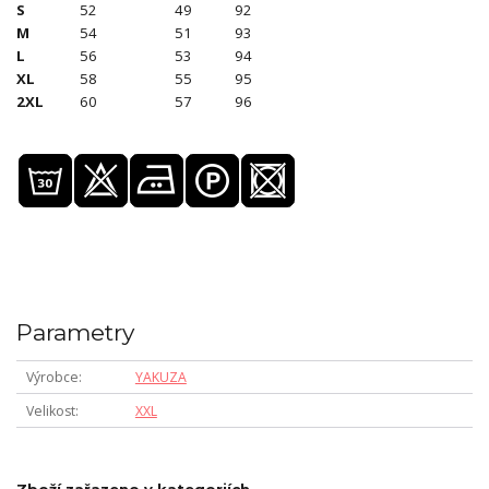
S
52
49
92
M
54
51
93
L
56
53
94
XL
58
55
95
2XL
60
57
96
Parametry
Výrobce
YAKUZA
Velikost
XXL
Zboží zařazeno v kategoriích