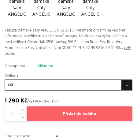
Yakuza dámské šaty ANGELIC GKB 25131 Vezměte prosím na vědomí
informace o velikosti a naše prací pokyny. Modelka má výšku 1,63 m a
nosí velikost SMateriál: 95% bavlna, 5% Elasthan Rozměry: Rozměry
Hrudník (cm) Pas (cm) délka (cm) XS 50 47 91 S 52 49 92 M 54 51 93...
celý
popis
Dostupnost
Skladem
Velikost
1 290 Kč
/
ks
1 066 Kč
bez DPH
Přidat do košíku
Číslo produktu:
4