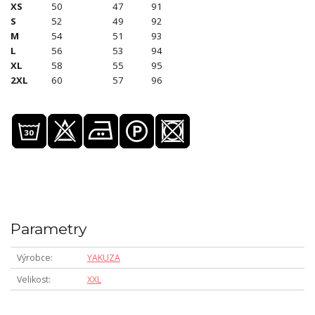
XS
50
47
91
S
52
49
92
M
54
51
93
L
56
53
94
XL
58
55
95
2XL
60
57
96
Parametry
Výrobce
YAKUZA
Velikost
XXL