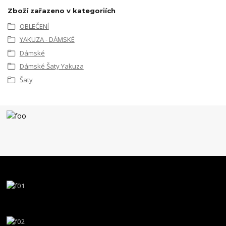
Zboží zařazeno v kategoriích
OBLEČENÍ
YAKUZA - DÁMSKÉ
Dámské
Dámské Šaty Yakuza
Šaty