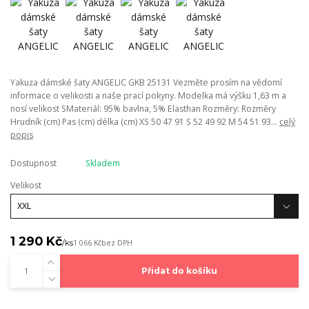
Yakuza dámské šaty ANGELIC GKB 25131 Vezměte prosím na vědomí
informace o velikosti a naše prací pokyny. Modelka má výšku 1,63 m a
nosí velikost SMateriál: 95% bavlna, 5% Elasthan Rozměry: Rozměry
Hrudník (cm) Pas (cm) délka (cm) XS 50 47 91 S 52 49 92 M 54 51 93...
celý
popis
Dostupnost
Skladem
Velikost
1 290 Kč
/
ks
1 066 Kč
bez DPH
Přidat do košíku