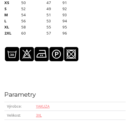
XS
50
47
91
S
52
49
92
M
54
51
93
L
56
53
94
XL
58
55
95
2XL
60
57
96
Parametry
Výrobce
YAKUZA
Velikost
3XL