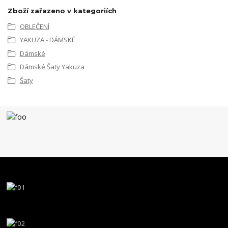
Zboží zařazeno v kategoriích
OBLEČENÍ
YAKUZA - DÁMSKÉ
Dámské
Dámské Šaty Yakuza
Šaty