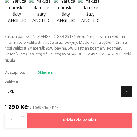
Yakuza dámské šaty ANGELIC GKB 25131 Vezměte prosím na vědomí
informace o velikosti a naše prací pokyny. Modelka má výšku 1,63 m a
nosí velikost SMateriál: 95% bavlna, 5% Elasthan Rozměry: Rozměry
Hrudník (cm) Pas (cm) délka (cm) XS 50 47 91 S 52 49 92 M 54 51 93...
celý
popis
Dostupnost
Skladem
Velikost
1 290 Kč
/
ks
1 066 Kč
bez DPH
Přidat do košíku