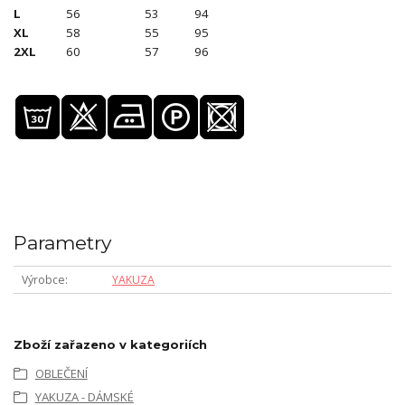
L
56
53
94
XL
58
55
95
2XL
60
57
96
Parametry
Výrobce
YAKUZA
Zboží zařazeno v kategoriích
OBLEČENÍ
YAKUZA - DÁMSKÉ