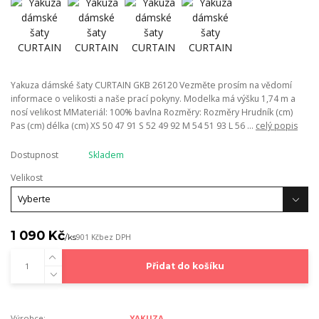
Yakuza dámské šaty CURTAIN GKB 26120 Vezměte prosím na vědomí
informace o velikosti a naše prací pokyny. Modelka má výšku 1,74 m a
nosí velikost MMateriál: 100% bavlna Rozměry: Rozměry Hrudník (cm)
Pas (cm) délka (cm) XS 50 47 91 S 52 49 92 M 54 51 93 L 56 ...
celý popis
Dostupnost
Skladem
Velikost
1 090 Kč
/
ks
901 Kč
bez DPH
Přidat do košíku
Výrobce:
YAKUZA