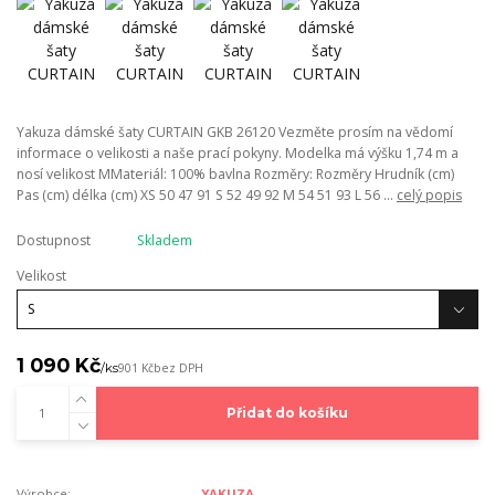
Yakuza dámské šaty CURTAIN GKB 26120 Vezměte prosím na vědomí
informace o velikosti a naše prací pokyny. Modelka má výšku 1,74 m a
nosí velikost MMateriál: 100% bavlna Rozměry: Rozměry Hrudník (cm)
Pas (cm) délka (cm) XS 50 47 91 S 52 49 92 M 54 51 93 L 56 ...
celý popis
Dostupnost
Skladem
Velikost
1 090 Kč
/
ks
901 Kč
bez DPH
Přidat do košíku
Výrobce:
YAKUZA