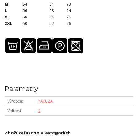
M
54
51
93
L
56
53
94
XL
58
55
95
2XL
60
57
96
Parametry
Výrobce
YAKUZA
Velikost
S
Zboží zařazeno v kategoriích