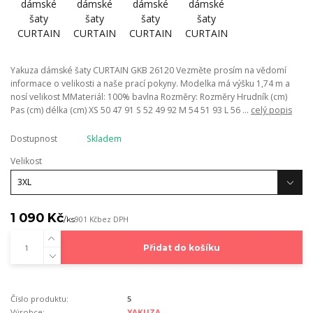
Yakuza dámské šaty CURTAIN GKB 26120 Vezměte prosím na vědomí
informace o velikosti a naše prací pokyny. Modelka má výšku 1,74 m a
nosí velikost MMateriál: 100% bavlna Rozměry: Rozměry Hrudník (cm)
Pas (cm) délka (cm) XS 50 47 91 S 52 49 92 M 54 51 93 L 56 ...
celý popis
Dostupnost
Skladem
Velikost
1 090 Kč
/
ks
901 Kč
bez DPH
Přidat do košíku
Číslo produktu:
5
Výrobce:
YAKUZA