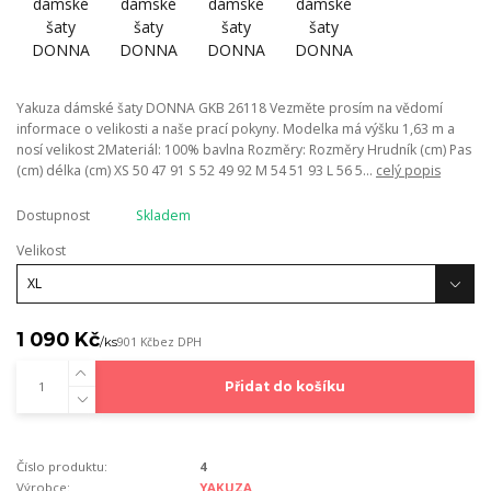
Yakuza dámské šaty DONNA GKB 26118 Vezměte prosím na vědomí
informace o velikosti a naše prací pokyny. Modelka má výšku 1,63 m a
nosí velikost 2Materiál: 100% bavlna Rozměry: Rozměry Hrudník (cm) Pas
(cm) délka (cm) XS 50 47 91 S 52 49 92 M 54 51 93 L 56 5...
celý popis
Dostupnost
Skladem
Velikost
1 090 Kč
/
ks
901 Kč
bez DPH
Přidat do košíku
Číslo produktu:
4
Výrobce:
YAKUZA