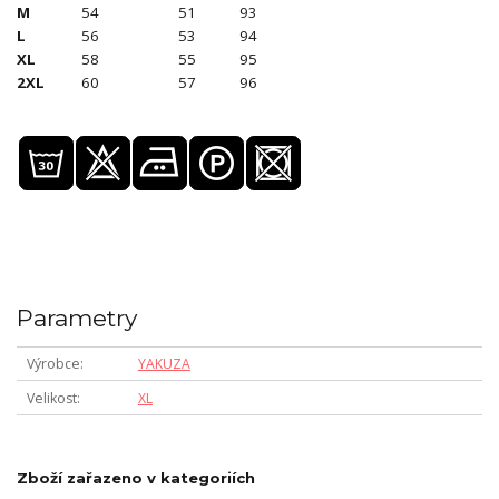
M
54
51
93
L
56
53
94
XL
58
55
95
2XL
60
57
96
Parametry
Výrobce
YAKUZA
Velikost
XL
Zboží zařazeno v kategoriích