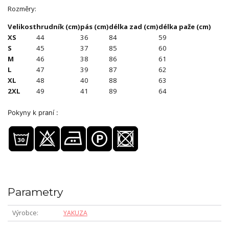
Rozměry:
Velikost
hrudník (cm)
pás (cm)
délka zad (cm)
délka paže (cm)
XS
44
36
84
59
S
45
37
85
60
M
46
38
86
61
L
47
39
87
62
XL
48
40
88
63
2XL
49
41
89
64
Pokyny k praní :
Parametry
Výrobce
YAKUZA