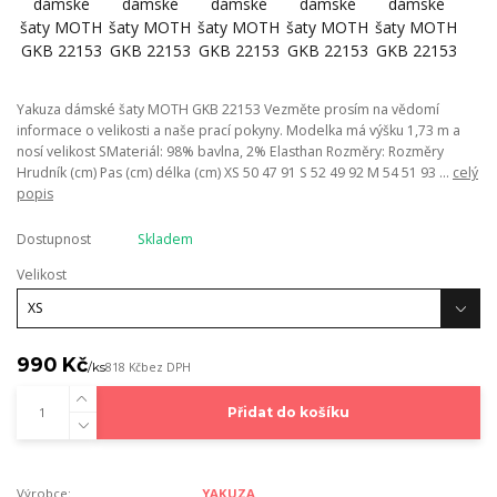
Yakuza dámské šaty MOTH GKB 22153 Vezměte prosím na vědomí
informace o velikosti a naše prací pokyny. Modelka má výšku 1,73 m a
nosí velikost SMateriál: 98% bavlna, 2% Elasthan Rozměry: Rozměry
Hrudník (cm) Pas (cm) délka (cm) XS 50 47 91 S 52 49 92 M 54 51 93 ...
celý
popis
Dostupnost
Skladem
Velikost
990 Kč
/
ks
818 Kč
bez DPH
Přidat do košíku
Výrobce:
YAKUZA