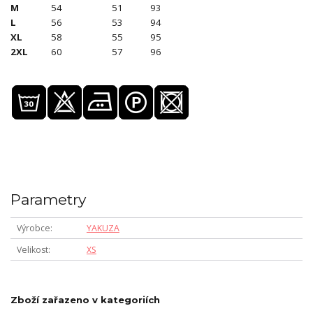
M
54
51
93
L
56
53
94
XL
58
55
95
2XL
60
57
96
Parametry
Výrobce
YAKUZA
Velikost
XS
Zboží zařazeno v kategoriích