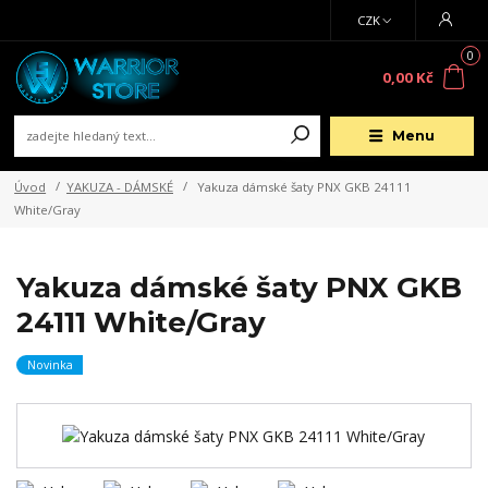
CZK
0
0,00 Kč
Menu
Úvod
YAKUZA - DÁMSKÉ
Yakuza dámské šaty PNX GKB 24111
White/Gray
Yakuza dámské šaty PNX GKB
24111 White/Gray
Novinka