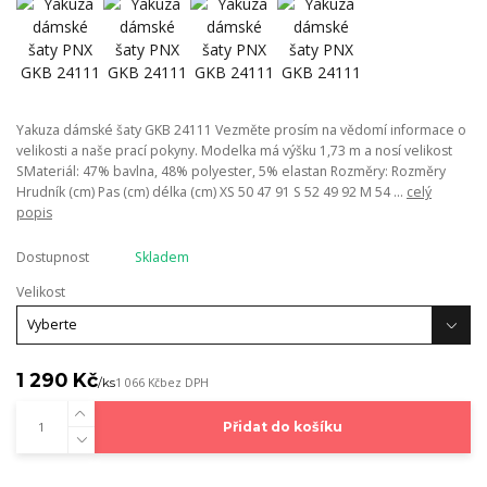
Yakuza dámské šaty GKB 24111 Vezměte prosím na vědomí informace o
velikosti a naše prací pokyny. Modelka má výšku 1,73 m a nosí velikost
SMateriál: 47% bavlna, 48% polyester, 5% elastan Rozměry: Rozměry
Hrudník (cm) Pas (cm) délka (cm) XS 50 47 91 S 52 49 92 M 54 ...
celý
popis
Dostupnost
Skladem
Velikost
1 290 Kč
/
ks
1 066 Kč
bez DPH
Přidat do košíku