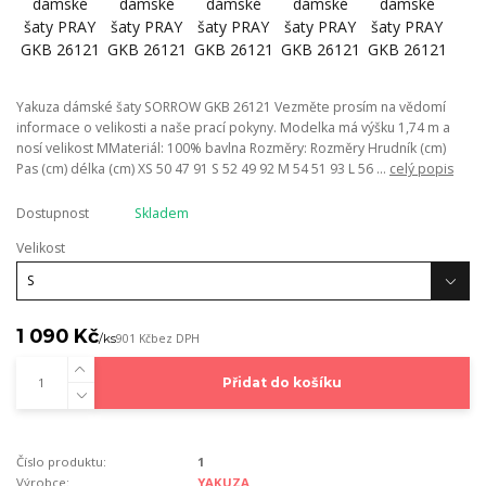
Yakuza dámské šaty SORROW GKB 26121 Vezměte prosím na vědomí
informace o velikosti a naše prací pokyny. Modelka má výšku 1,74 m a
nosí velikost MMateriál: 100% bavlna Rozměry: Rozměry Hrudník (cm)
Pas (cm) délka (cm) XS 50 47 91 S 52 49 92 M 54 51 93 L 56 ...
celý popis
Dostupnost
Skladem
Velikost
1 090 Kč
/
ks
901 Kč
bez DPH
Přidat do košíku
Číslo produktu:
1
Výrobce:
YAKUZA