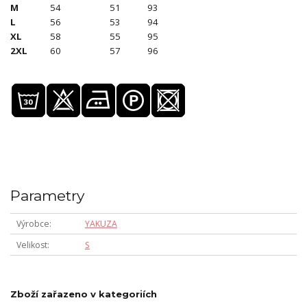
M
54
51
93
L
56
53
94
XL
58
55
95
2XL
60
57
96
Parametry
Výrobce
YAKUZA
Velikost
S
Zboží zařazeno v kategoriích