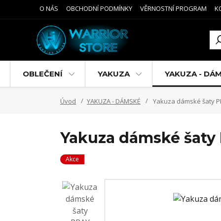
O NÁS
OBCHODNÍ PODMÍNKY
VĚRNOSTNÍ PROGRAM
K
OBLEČENÍ
YAKUZA
YAKUZA - DÁ
Úvod
YAKUZA - DÁMSKÉ
Yakuza dámské šaty P
Yakuza dámské šaty 
Akce