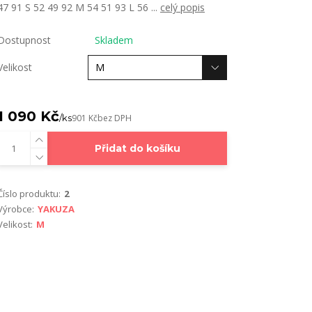
47 91 S 52 49 92 M 54 51 93 L 56 ...
celý popis
Dostupnost
Skladem
Velikost
1 090 Kč
/
ks
901 Kč
bez DPH
Přidat do košíku
Číslo produktu:
2
Výrobce:
YAKUZA
Velikost:
M