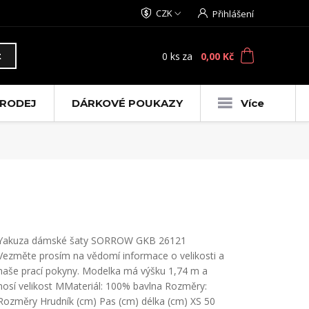
CZK
Přihlášení
0
ks
za
0,00 Kč
t
RODEJ
DÁRKOVÉ POUKAZY
Více
Yakuza dámské šaty SORROW GKB 26121
Vezměte prosím na vědomí informace o velikosti a
naše prací pokyny. Modelka má výšku 1,74 m a
nosí velikost MMateriál: 100% bavlna Rozměry:
Rozměry Hrudník (cm) Pas (cm) délka (cm) XS 50