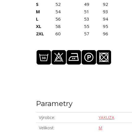
S
52
49
92
M
54
51
93
L
56
53
94
XL
58
55
95
2XL
60
57
96
Parametry
Výrobce
YAKUZA
Velikost
M