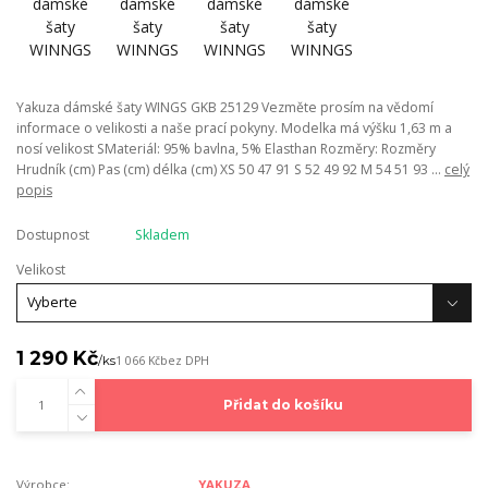
Yakuza dámské šaty WINGS GKB 25129 Vezměte prosím na vědomí
informace o velikosti a naše prací pokyny. Modelka má výšku 1,63 m a
nosí velikost SMateriál: 95% bavlna, 5% Elasthan Rozměry: Rozměry
Hrudník (cm) Pas (cm) délka (cm) XS 50 47 91 S 52 49 92 M 54 51 93 ...
celý
popis
Dostupnost
Skladem
Velikost
1 290 Kč
/
ks
1 066 Kč
bez DPH
Přidat do košíku
Výrobce:
YAKUZA