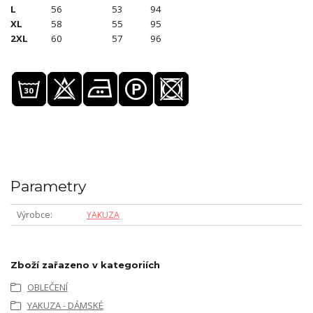
L
56
53
94
XL
58
55
95
2XL
60
57
96
Parametry
Výrobce
YAKUZA
Zboží zařazeno v kategoriích
OBLEČENÍ
YAKUZA - DÁMSKÉ