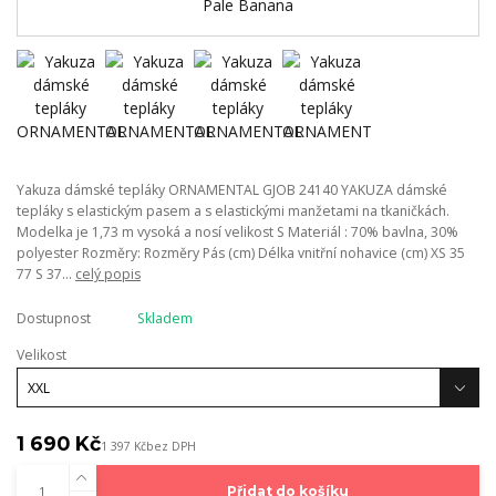
Yakuza dámské tepláky ORNAMENTAL GJOB 24140 YAKUZA dámské
tepláky s elastickým pasem a s elastickými manžetami na tkaničkách.
Modelka je 1,73 m vysoká a nosí velikost S Materiál : 70% bavlna, 30%
polyester Rozměry: Rozměry Pás (cm) Délka vnitřní nohavice (cm) XS 35
77 S 37...
celý popis
Dostupnost
Skladem
Velikost
1 690 Kč
1 397 Kč
bez DPH
Přidat do košíku