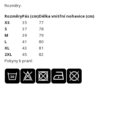
Rozměry:
Rozměry
Pás (cm)
Délka vnitřní nohavice (cm)
XS
35
77
S
37
78
M
39
79
L
41
80
XL
43
81
2XL
45
82
Pokyny k praní: