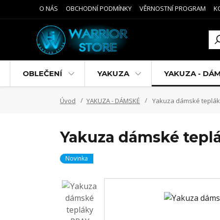
O NÁS
OBCHODNÍ PODMÍNKY
VĚRNOSTNÍ PROGRAM
K
OBLEČENÍ
YAKUZA
YAKUZA - DÁ
Úvod
YAKUZA - DÁMSKÉ
Yakuza dámské teplák
Yakuza dámské tepl
Novinka