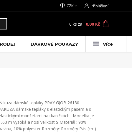
CZK
Přihlášení
0
ks
za
0,00 Kč
t
RODEJ
DÁRKOVÉ POUKAZY
Více
Yakuza dámské tepláky PRAY GJOB 26130
YAKUZA dámské tepláky s elastickým pasem a s
elastickými manžetami na tkaničkách. Modelka je
1,63 m vysoká a nosí velikost S Materiál : 90%
bavlna, 10% polyester Rozměry: Rozměry Pás (cm)