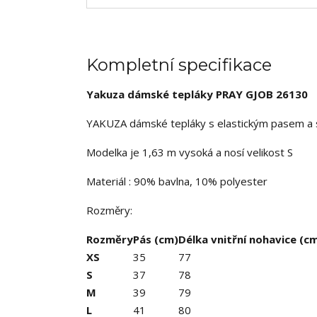
Kompletní specifikace
Yakuza dámské tepláky PRAY GJOB 26130
YAKUZA dámské tepláky s elastickým pasem a s
Modelka je 1,63 m vysoká a nosí velikost S
Materiál : 90% bavlna, 10% polyester
Rozměry:
Rozměry
Pás (cm)
Délka vnitřní nohavice (c
XS
35
77
S
37
78
M
39
79
L
41
80