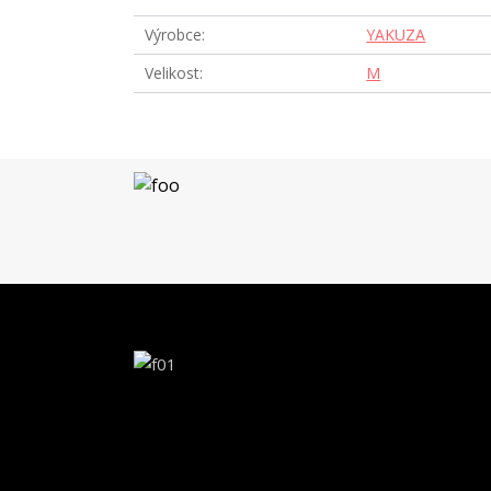
Výrobce
YAKUZA
Velikost
M