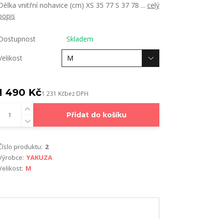
Délka vnitřní nohavice (cm) XS 35 77 S 37 78 ...
celý
popis
Dostupnost
Skladem
Velikost
1 490 Kč
1 231 Kč
bez DPH
Přidat do košíku
Číslo produktu:
2
Výrobce:
YAKUZA
Velikost:
M