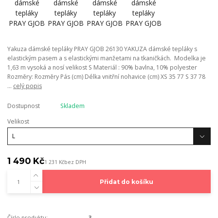
Yakuza dámské tepláky PRAY GJOB 26130 YAKUZA dámské tepláky s
elastickým pasem a s elastickými manžetami na tkaničkách. Modelka je
1,63 m vysoká a nosí velikost S Materiál : 90% bavlna, 10% polyester
Rozměry: Rozměry Pás (cm) Délka vnitřní nohavice (cm) XS 35 77 S 37 78
...
celý popis
Dostupnost
Skladem
Velikost
1 490 Kč
1 231 Kč
bez DPH
Přidat do košíku
Číslo produktu:
3