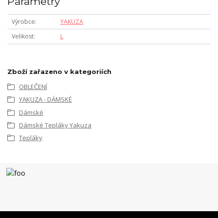
Parametry
Výrobce
YAKUZA
Velikost
L
Zboží zařazeno v kategoriích
OBLEČENÍ
YAKUZA - DÁMSKÉ
Dámské
Dámské Tepláky Yakuza
Tepláky