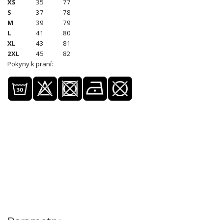
XS
35
77
S
37
78
M
39
79
L
41
80
XL
43
81
2XL
45
82
Pokyny k praní: