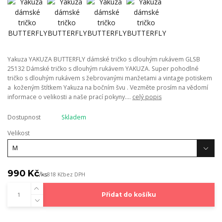
Yakuza YAKUZA BUTTERFLY dámské tričko s dlouhým rukávem GLSB
25132 Dámské tričko s dlouhým rukávem YAKUZA. Super pohodlné
tričko s dlouhým rukávem s žebrovanými manžetami a vintage potiskem
a koženým štítkem Yakuza na bočním švu . Vezměte prosím na vědomí
informace o velikosti a naše prací pokyny....
celý popis
Dostupnost
Skladem
Velikost
990 Kč
/
ks
818 Kč
bez DPH
Přidat do košíku