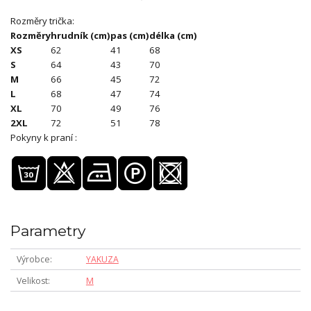
Rozměry trička:
Rozměry
hrudník (cm)
pas (cm)
délka (cm)
XS
62
41
68
S
64
43
70
M
66
45
72
L
68
47
74
XL
70
49
76
2XL
72
51
78
Pokyny k praní :
Parametry
Výrobce
YAKUZA
Velikost
M