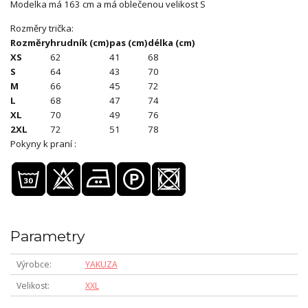
Modelka má 163 cm a má oblečenou velikost S
Rozměry trička:
Rozměry
hrudník (cm)
pas (cm)
délka (cm)
XS
62
41
68
S
64
43
70
M
66
45
72
L
68
47
74
XL
70
49
76
2XL
72
51
78
Pokyny k praní :
Parametry
Výrobce
YAKUZA
Velikost
XXL