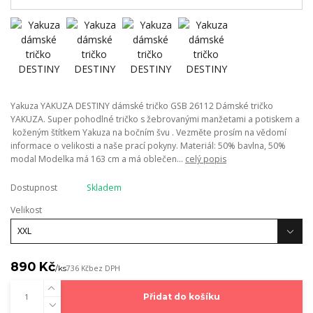
Yakuza YAKUZA DESTINY dámské tričko GSB 26112 Dámské tričko
YAKUZA. Super pohodlné tričko s žebrovanými manžetami a potiskem a
koženým štítkem Yakuza na bočním švu . Vezměte prosím na vědomí
informace o velikosti a naše prací pokyny. Materiál: 50% bavlna, 50%
modal Modelka má 163 cm a má oblečen...
celý popis
Dostupnost
Skladem
Velikost
890 Kč
/
ks
736 Kč
bez DPH
Přidat do košíku