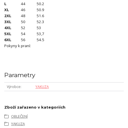
L
44
50.2
XL
46
50.9
2XL
48
51.6
3XL
50
52.3
4XL
52
53
5XL
54
53,7
6XL
56
54.5
Pokyny k praní:
Parametry
Výrobce
YAKUZA
Zboží zařazeno v kategoriích
OBLEČENÍ
YAKUZA