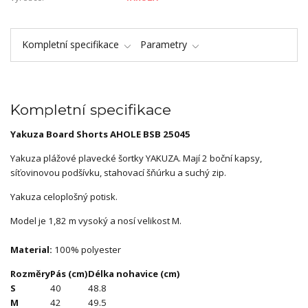
Kompletní specifikace
Parametry
Kompletní specifikace
Yakuza Board Shorts AHOLE BSB 25045
Yakuza plážové plavecké šortky YAKUZA. Mají 2 boční kapsy,
síťovinovou podšívku, stahovací šňúrku a suchý zip.
Yakuza celoplošný potisk.
Model je 1,82 m vysoký a nosí velikost M.
Material:
100% polyester
Rozměry
Pás (cm)
Délka nohavice (cm)
S
40
48.8
M
42
49.5