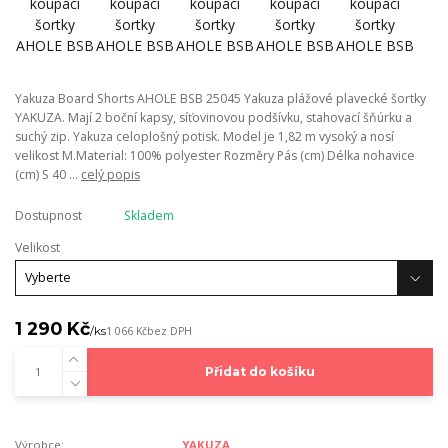
Yakuza Board Shorts AHOLE BSB 25045 Yakuza plážové plavecké šortky
YAKUZA. Mají 2 boční kapsy, síťovinovou podšívku, stahovací šňúrku a
suchý zip. Yakuza celoplošný potisk. Model je 1,82 m vysoký a nosí
velikost M.Material: 100% polyester Rozměry Pás (cm) Délka nohavice
(cm) S 40 ...
celý popis
Dostupnost
Skladem
Velikost
1 290 Kč
/
ks
1 066 Kč
bez DPH
Přidat do košíku
Výrobce:
YAKUZA