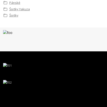
Pánské
Šortky Yakuza
Šortky