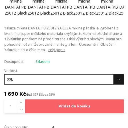
Yakuza mikina DANTAI PB 25012 YAKUZA mikina pánská je vyrobená z
kvalitního super měkkého materiálu s vyšitým textem na přední strane a
s kvalitním potiskem na přední straně. Oblý výstrih s plochými švami pro
pohodlné nošení. Žebrované manžety a lem. Upozornění: Oblečení
Yakuza je asi o číslo men...
celý popis
Dostupnost
Skladem
Velikost
1 690 Kč
/
ks
1 397 Kč
bez DPH
Přidat do košíku
Číslo produktu:
4