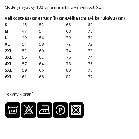
Model je vysoký 182 cm a má mikinu ve velikosti XL
Velikost
Pás (cm)
Hrudník (cm)
Délka (cm)
Délka rukávu (cm)
S
45
52
66
69
M
47
54
68
70
L
49
56
70
71
XL
51
58
72
72
2XL
53
60
74
73
3XL
55
62
76
74
4XL
57
64
78
75
5XL
59
66
80
76
6XL
61
68
82
77
Pokyny k praní: