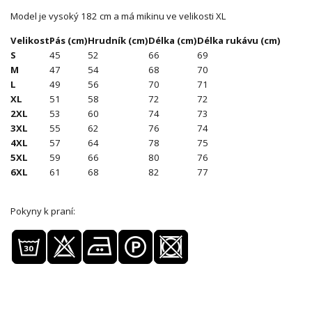
Model je vysoký 182 cm a má mikinu ve velikosti XL
Velikost
Pás (cm)
Hrudník (cm)
Délka (cm)
Délka rukávu (cm)
S
45
52
66
69
M
47
54
68
70
L
49
56
70
71
XL
51
58
72
72
2XL
53
60
74
73
3XL
55
62
76
74
4XL
57
64
78
75
5XL
59
66
80
76
6XL
61
68
82
77
Pokyny k praní: