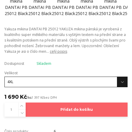
Yakuza mikina DANTAI PB 25012 YAKUZA mikina pánská je vyrobená z
kvalitního super měkkého materiálu s vyšitým textem na přední strane a
s kvalitním potiskem na přední straně. Oblý výstrih s plochými švami pro
pohodlné nošení. Žebrované manžety a lem. Upozornění: Oblečení
Yakuza je asi o číslo men...
celý popis
Dostupnost
Skladem
Velikost
1 690 Kč
/
ks
1 397 Kč
bez DPH
Přidat do košíku
Číslo produktu:
6