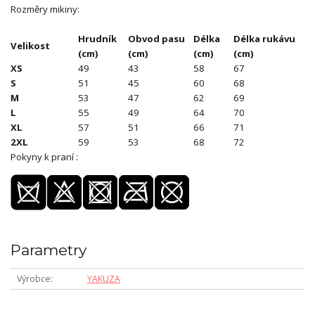
Rozměry mikiny:
Hrudník
Obvod pasu
Délka
Délka rukávu
Velikost
(cm)
(cm)
(cm)
(cm)
XS
49
43
58
67
S
51
45
60
68
M
53
47
62
69
L
55
49
64
70
XL
57
51
66
71
2XL
59
53
68
72
Pokyny k praní :
Parametry
Výrobce
YAKUZA