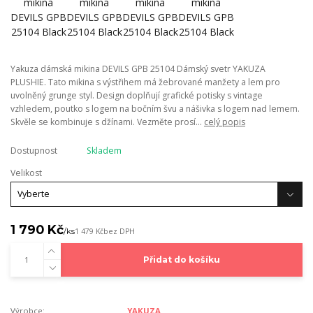
Yakuza dámská mikina DEVILS GPB 25104 Dámský svetr YAKUZA
PLUSHIE. Tato mikina s výstřihem má žebrované manžety a lem pro
uvolněný grunge styl. Design doplňují grafické potisky s vintage
vzhledem, poutko s logem na bočním švu a nášivka s logem nad lemem.
Skvěle se kombinuje s džínami. Vezměte prosí...
celý popis
Dostupnost
Skladem
Velikost
1 790 Kč
/
ks
1 479 Kč
bez DPH
Přidat do košíku
Výrobce:
YAKUZA