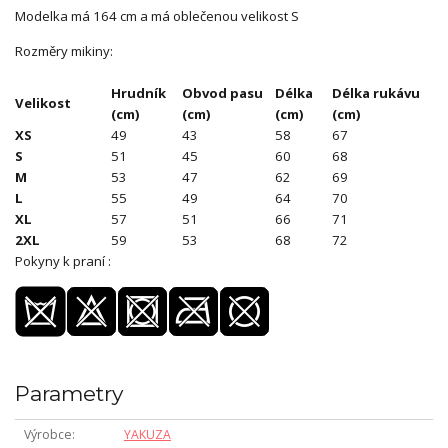
Modelka má 164 cm a má oblečenou velikost S
Rozměry mikiny:
Hrudník
Obvod pasu
Délka
Délka rukávu
Velikost
(cm)
(cm)
(cm)
(cm)
XS
49
43
58
67
S
51
45
60
68
M
53
47
62
69
L
55
49
64
70
XL
57
51
66
71
2XL
59
53
68
72
Pokyny k praní :
Parametry
Výrobce
YAKUZA