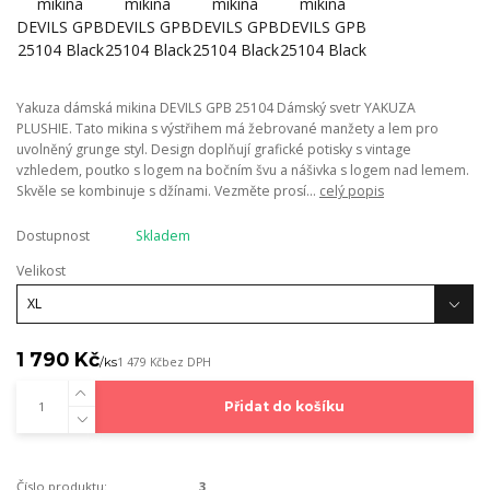
Yakuza dámská mikina DEVILS GPB 25104 Dámský svetr YAKUZA
PLUSHIE. Tato mikina s výstřihem má žebrované manžety a lem pro
uvolněný grunge styl. Design doplňují grafické potisky s vintage
vzhledem, poutko s logem na bočním švu a nášivka s logem nad lemem.
Skvěle se kombinuje s džínami. Vezměte prosí...
celý popis
Dostupnost
Skladem
Velikost
1 790 Kč
/
ks
1 479 Kč
bez DPH
Přidat do košíku
Číslo produktu:
3