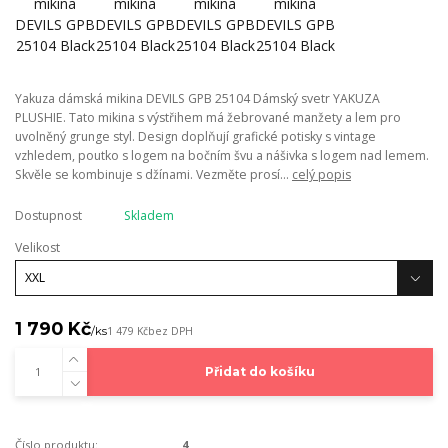
Yakuza dámská mikina DEVILS GPB 25104 Dámský svetr YAKUZA
PLUSHIE. Tato mikina s výstřihem má žebrované manžety a lem pro
uvolněný grunge styl. Design doplňují grafické potisky s vintage
vzhledem, poutko s logem na bočním švu a nášivka s logem nad lemem.
Skvěle se kombinuje s džínami. Vezměte prosí...
celý popis
Dostupnost
Skladem
Velikost
1 790 Kč
/
ks
1 479 Kč
bez DPH
Přidat do košíku
Číslo produktu:
4