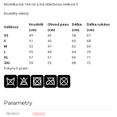
Modelka má 164 cm a má oblečenou velikost S
Rozměry mikiny:
Hrudník
Obvod pasu
Délka
Délka rukávu
Velikost
(cm)
(cm)
(cm)
(cm)
XS
49
43
58
67
S
51
45
60
68
M
53
47
62
69
L
55
49
64
70
XL
57
51
66
71
2XL
59
53
68
72
Pokyny k praní :
Parametry
Výrobce
YAKUZA