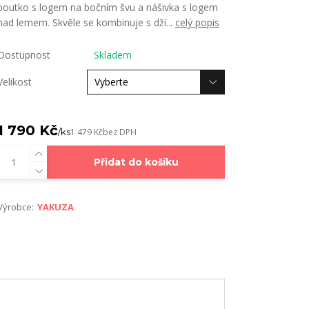
poutko s logem na bočním švu a nášivka s logem
nad lemem. Skvěle se kombinuje s dží...
celý popis
Dostupnost
Skladem
Velikost
1 790 Kč
/
ks
1 479 Kč
bez DPH
Přidat do košíku
Výrobce:
YAKUZA