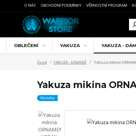
O NÁS
OBCHODNÍ PODMÍNKY
VĚRNOSTNÍ PROGRAM
K
OBLEČENÍ
YAKUZA
YAKUZA - DÁ
Úvod
YAKUZA - DÁMSKÉ
Yakuza mikina ORNAM
Yakuza mikina ORN
Novinka