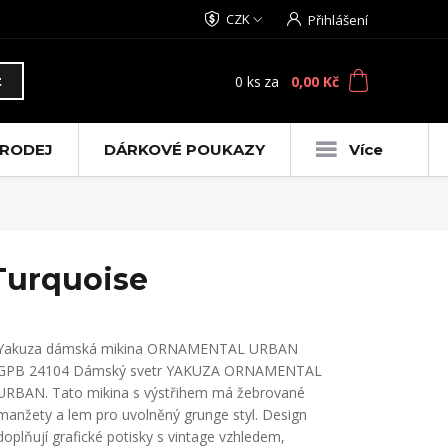
CZK
Přihlášení
0
ks
za
0,00 Kč
t
RODEJ
DÁRKOVÉ POUKAZY
Více
Turquoise
Yakuza dámská mikina ORNAMENTAL URBAN
GPB 24104 Dámský svetr YAKUZA ORNAMENTAL
URBAN. Tato mikina s výstřihem má žebrované
manžety a lem pro uvolněný grunge styl. Design
doplňují grafické potisky s vintage vzhledem,