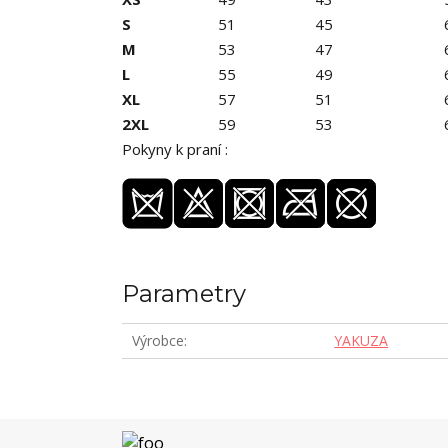
S
51
45
M
53
47
L
55
49
XL
57
51
2XL
59
53
Pokyny k praní :
Parametry
Výrobce
YAKUZA