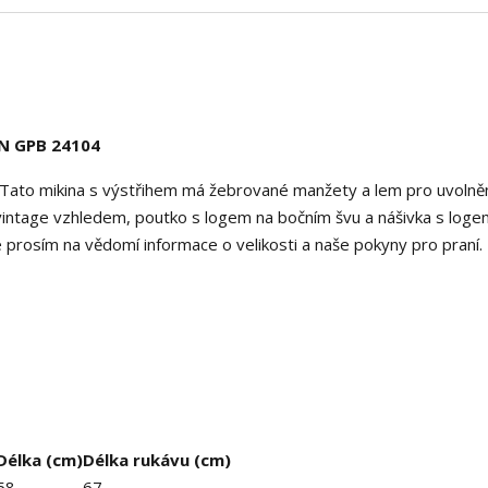
N GPB 24104
o mikina s výstřihem má žebrované manžety a lem pro uvolně
s vintage vzhledem, poutko s logem na bočním švu a nášivka s log
prosím na vědomí informace o velikosti a naše pokyny pro praní.
Délka (cm)
Délka rukávu (cm)
58
67