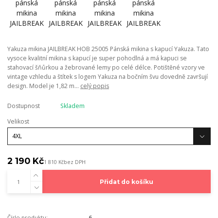
Yakuza mikina JAILBREAK HOB 25005 Pánská mikina s kapucí Yakuza. Tato
vysoce kvalitní mikina s kapucí je super pohodlná a má kapuci se
stahovací šňůrkou a žebrované lemy po celé délce. Potištěné vzory ve
vintage vzhledu a štítek s logem Yakuza na bočním švu dovedně završují
design. Model je 1,82 m...
celý popis
Dostupnost
Skladem
Velikost
2 190 Kč
1 810 Kč
bez DPH
Přidat do košíku
Číslo produktu:
6