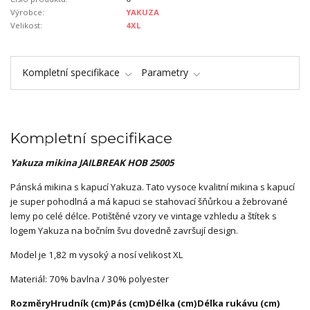
Výrobce:
YAKUZA
Velikost:
4XL
Kompletní specifikace
Parametry
Kompletní specifikace
Yakuza mikina JAILBREAK
HOB 25005
Pánská mikina s kapucí Yakuza. Tato vysoce kvalitní mikina s kapucí
je super pohodlná a má kapuci se stahovací šňůrkou a žebrované
lemy po celé délce. Potištěné vzory ve vintage vzhledu a štítek s
logem Yakuza na bočním švu dovedně završují design.
Model je 1,82 m vysoký a nosí velikost XL
Materiál: 70% bavlna / 30% polyester
Rozměry
Hrudník (cm)
Pás (cm)
Délka (cm)
Délka rukávu (cm)