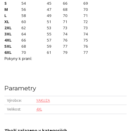
S
54
45
66
69
M
56
47
68
70
L
58
49
70
71
XL
60
51
71
72
2XL
62
53
73
73
3XL
64
55
74
74
4XL
66
57
76
75
5XL
68
59
77
76
6XL
70
61
79
77
Pokyny k praní:
Parametry
Výrobce
YAKUZA
Velikost
4XL
Zboží zařazeno v kategoriích