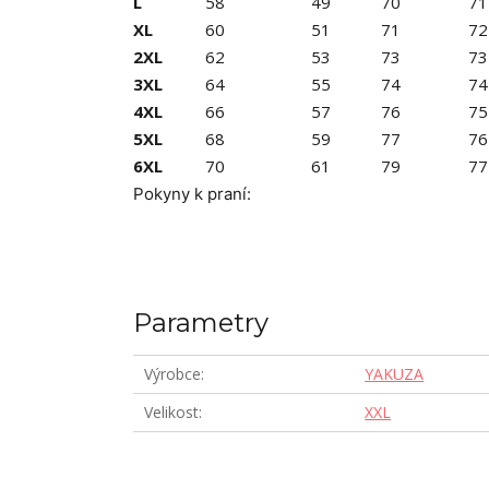
L
58
49
70
71
XL
60
51
71
72
2XL
62
53
73
73
3XL
64
55
74
74
4XL
66
57
76
75
5XL
68
59
77
76
6XL
70
61
79
77
Pokyny k praní:
Parametry
Výrobce
YAKUZA
Velikost
XXL