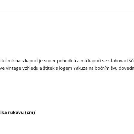
itní mikina s kapucí je super pohodlná a má kapuci se stahovací š
 ve vintage vzhledu a štítek s logem Yakuza na bočním švu doved
lka rukávu (cm)