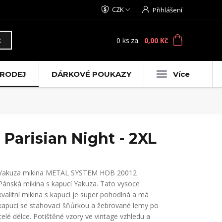
CZK
Přihlášení
0
ks
za
0,00 Kč
t
RODEJ
DÁRKOVÉ POUKAZY
Více
arisian Night - 2XL
Yakuza mikina METAL SYSTEM HOB 20012
Pánská mikina s kapucí Yakuza. Tato vysoce
kvalitní mikina s kapucí je super pohodlná a má
kapuci se stahovací šňůrkou a žebrované lemy po
celé délce. Potištěné vzory ve vintage vzhledu a