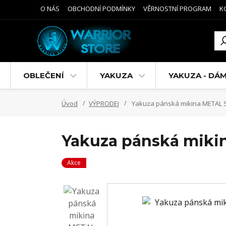
O NÁS
OBCHODNÍ PODMÍNKY
VĚRNOSTNÍ PROGRAM
K
OBLEČENÍ
YAKUZA
YAKUZA - DÁ
Úvod
VÝPRODEJ
Yakuza pánská mikina METAL SY
Yakuza pánská mikin
Akce