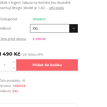
štítek s logem Yakuza na bočním švu dovedně
završují design. Model je 1,82 ...
celý popis
Dostupnost
Skladem
Velikost
Cena před slevou
2 190 Kč
1 490 Kč
1 231 Kč
bez DPH
Přidat do košíku
Číslo produktu:
-1
Výrobce:
YAKUZA
Velikost:
XXL