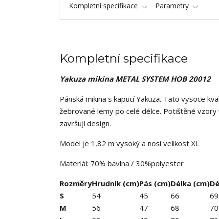
Kompletní specifikace
Parametry
Kompletní specifikace
Yakuza mikina METAL SYSTEM
HOB 20012
Pánská mikina s kapucí Yakuza. Tato vysoce kval
žebrované lemy po celé délce. Potištěné vzory
završují design.
Model je 1,82 m vysoký a nosí velikost XL
Materiál: 70% bavlna / 30%polyester
Rozměry
Hrudník (cm)
Pás (cm)
Délka (cm)
Dé
S
54
45
66
69
M
56
47
68
70