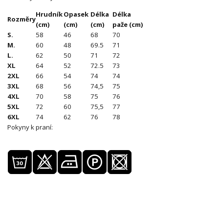
Hrudník
Opasek
Délka
Délka
Rozměry
(cm)
(cm)
(cm)
paže (cm)
S.
58
46
68
70
M.
60
48
69.5
71
L.
62
50
71
72
XL
64
52
72.5
73
2XL
66
54
74
74
3XL
68
56
74,5
75
4XL
70
58
75
76
5XL
72
60
75,5
77
6XL
74
62
76
78
Pokyny k praní: