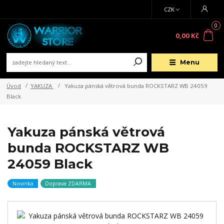
CZK
0
0,00 Kč
Menu
Úvod
YAKUZA
Yakuza pánská větrová bunda ROCKSTARZ WB 24059
Black
Yakuza pánská větrová
bunda ROCKSTARZ WB
24059 Black
Novinka
Doprava ZDARMA