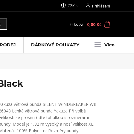
CZK
Přihlášení
0
ks
za
0,00 Kč
t
RODEJ
DÁRKOVÉ POUKAZY
Více
Black
Yakuza větrová bunda SILENT WINDBREAKER WB
26048 Lehká větrová bunda Yakuza Při volbě
velikosti se prosím řiďte tabulkou s rozměrami
bundy. Model je 1,82 m vysoký a nosí velikost XL.
Materiál: 100% Polyester Rozměry bundy: