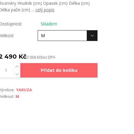
Rozměry Hrudník (cm) Opasek (cm) Délka (cm)
Délka paže (cm) ...
celý popis
Dostupnost
Skladem
Velikost
2 490 Kč
2 058 Kč
bez DPH
Přidat do košíku
Výrobce:
YAKUZA
Velikost:
M