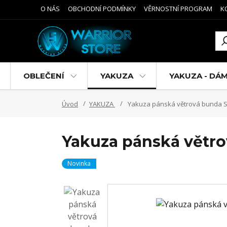
O NÁS
OBCHODNÍ PODMÍNKY
VĚRNOSTNÍ PROGRAM
K
OBLEČENÍ
YAKUZA
YAKUZA - DÁ
Úvod
YAKUZA
Yakuza pánská větrová bunda S
Yakuza pánská větr
Novinka