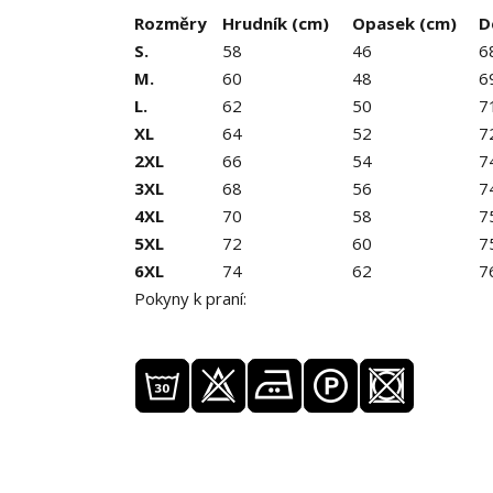
Rozměry
Hrudník (cm)
Opasek (cm)
D
S.
58
46
6
M.
60
48
6
L.
62
50
7
XL
64
52
7
2XL
66
54
7
3XL
68
56
7
4XL
70
58
7
5XL
72
60
7
6XL
74
62
7
Pokyny k praní: