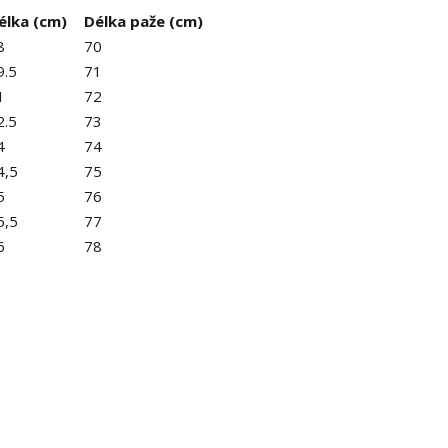
élka (cm)
Délka paže (cm)
8
70
9.5
71
1
72
2.5
73
4
74
4,5
75
5
76
5,5
77
6
78