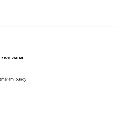
ER WB 26048
rozměrami bundy.