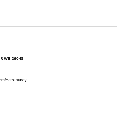
ER WB 26048
rozměrami bundy.