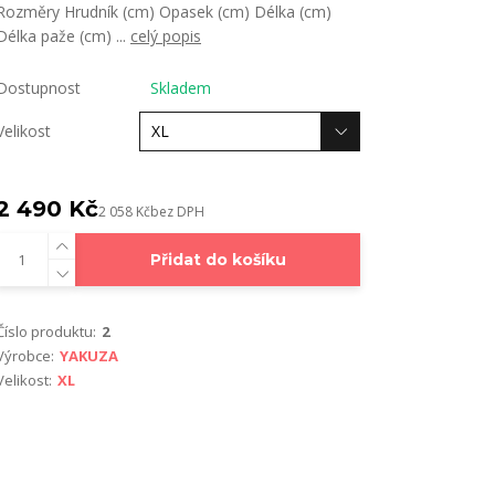
Rozměry Hrudník (cm) Opasek (cm) Délka (cm)
Délka paže (cm) ...
celý popis
Dostupnost
Skladem
Velikost
2 490 Kč
2 058 Kč
bez DPH
Přidat do košíku
Číslo produktu:
2
Výrobce:
YAKUZA
Velikost:
XL