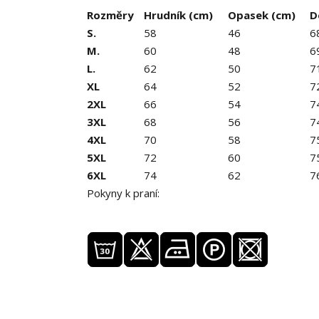
Rozměry
Hrudník (cm)
Opasek (cm)
D
S.
58
46
6
M.
60
48
6
L.
62
50
7
XL
64
52
7
2XL
66
54
7
3XL
68
56
7
4XL
70
58
7
5XL
72
60
7
6XL
74
62
7
Pokyny k praní: