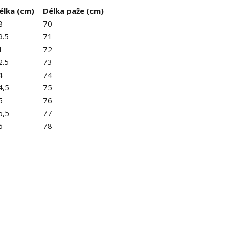
élka (cm)
Délka paže (cm)
8
70
9.5
71
1
72
2.5
73
4
74
4,5
75
5
76
5,5
77
6
78