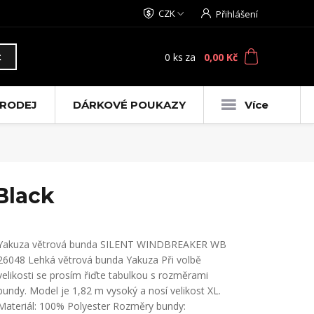
CZK
Přihlášení
0
ks
za
0,00 Kč
t
RODEJ
DÁRKOVÉ POUKAZY
Více
Black
Yakuza větrová bunda SILENT WINDBREAKER WB
26048 Lehká větrová bunda Yakuza Při volbě
velikosti se prosím řiďte tabulkou s rozměrami
bundy. Model je 1,82 m vysoký a nosí velikost XL.
Materiál: 100% Polyester Rozměry bundy: