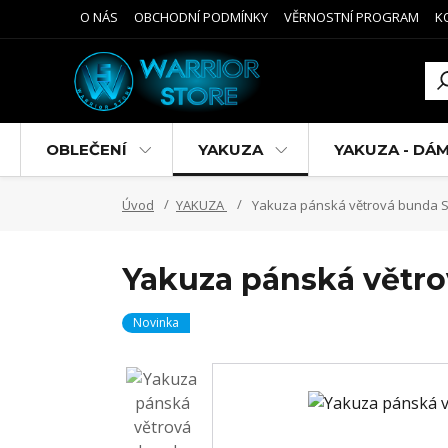
O NÁS
OBCHODNÍ PODMÍNKY
VĚRNOSTNÍ PROGRAM
K
OBLEČENÍ
YAKUZA
YAKUZA - DÁ
Úvod
YAKUZA
Yakuza pánská větrová bunda S
Yakuza pánská větr
Novinka