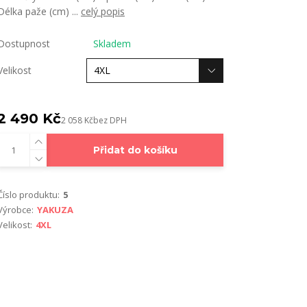
Délka paže (cm) ...
celý popis
Dostupnost
Skladem
Velikost
2 490 Kč
2 058 Kč
bez DPH
Přidat do košíku
Číslo produktu:
5
Výrobce:
YAKUZA
Velikost:
4XL