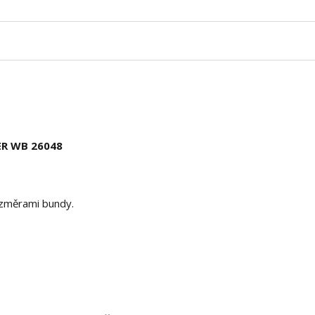
ER WB 26048
rozměrami bundy.