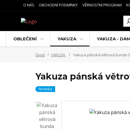
O NÁS
OBCHODNÍ PODMÍNKY
VĚRNOSTNÍ PROGRAM
K
OBLEČENÍ
YAKUZA
YAKUZA - DÁ
Úvod
YAKUZA
Yakuza pánská větrová bunda S
Yakuza pánská větr
Novinka