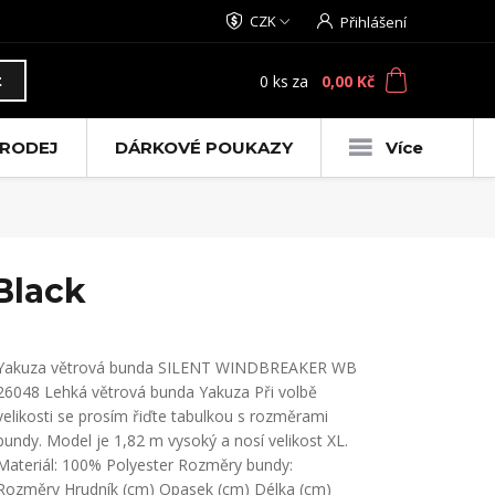
CZK
Přihlášení
0
ks
za
0,00 Kč
t
RODEJ
DÁRKOVÉ POUKAZY
Více
Black
Yakuza větrová bunda SILENT WINDBREAKER WB
26048 Lehká větrová bunda Yakuza Při volbě
velikosti se prosím řiďte tabulkou s rozměrami
bundy. Model je 1,82 m vysoký a nosí velikost XL.
Materiál: 100% Polyester Rozměry bundy:
Rozměry Hrudník (cm) Opasek (cm) Délka (cm)