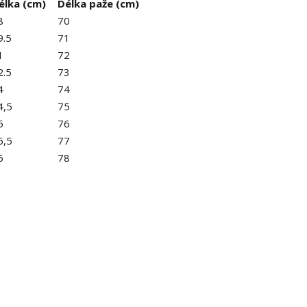
élka (cm)
Délka paže (cm)
8
70
9.5
71
1
72
2.5
73
4
74
4,5
75
5
76
5,5
77
6
78