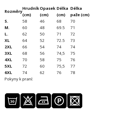
Hrudník
Opasek
Délka
Délka
Rozměry
(cm)
(cm)
(cm)
paže (cm)
S.
58
46
68
70
M.
60
48
69.5
71
L.
62
50
71
72
XL
64
52
72.5
73
2XL
66
54
74
74
3XL
68
56
74,5
75
4XL
70
58
75
76
5XL
72
60
75,5
77
6XL
74
62
76
78
Pokyny k praní: