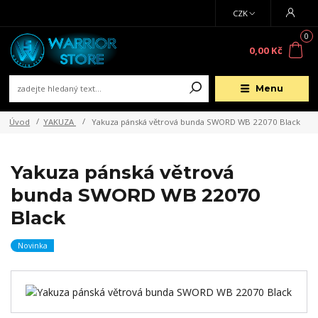
CZK
0
0,00 Kč
Menu
Úvod
YAKUZA
Yakuza pánská větrová bunda SWORD WB 22070 Black
Yakuza pánská větrová
bunda SWORD WB 22070
Black
Novinka