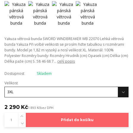
Yakuza větrová bunda SWORD WINDBREAKER WB 22070 Lehká větrová
bunda Yakuza Při volbě velikosti se prosím řiďte tabulkou s rozměrami
bundy. Model je 1,82 m vysoký a nosí velikost XL. Materiál: 100%
Polyester Rozměry bundy: Rozměry Hrudník (cm) Opasek (cm) Délka (cm)
Délka paže (cm) S. 58 46 68 7...
celý popis
Dostupnost
Skladem
Velikost
2 290 Kč
1 893 Kč
bez DPH
Přidat do košíku