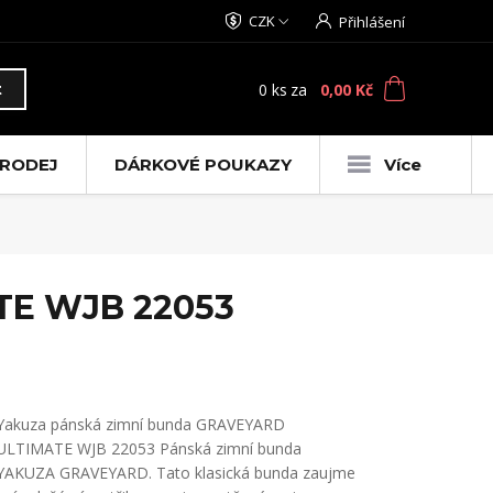
CZK
Přihlášení
0
ks
za
0,00 Kč
t
RODEJ
DÁRKOVÉ POUKAZY
Více
TE WJB 22053
Yakuza pánská zimní bunda GRAVEYARD
ULTIMATE WJB 22053 Pánská zimní bunda
YAKUZA GRAVEYARD. Tato klasická bunda zaujme