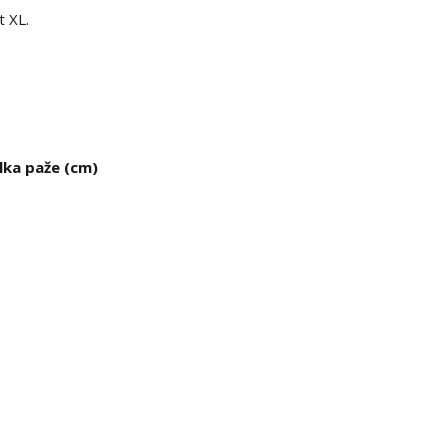
t XL.
lka paže (cm)