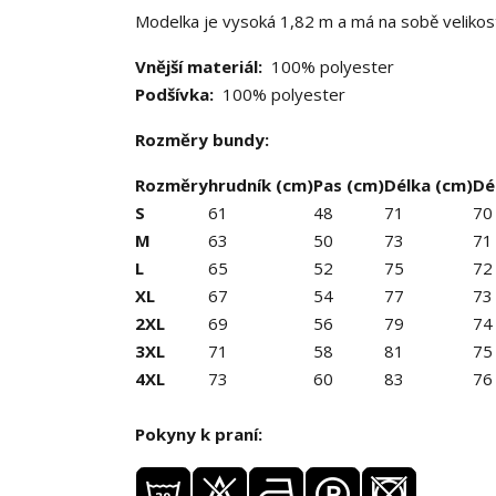
Modelka je vysoká 1,82 m a má na sobě velikos
Vnější materiál:
100% polyester
Podšívka:
100% polyester
Rozměry bundy:
Rozměry
hrudník (cm)
Pas (cm)
Délka (cm)
Dé
S
61
48
71
70
M
63
50
73
71
L
65
52
75
72
XL
67
54
77
73
2XL
69
56
79
74
3XL
71
58
81
75
4XL
73
60
83
76
Pokyny k praní: