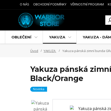
O NÁS
OBCHODNÍ PODMÍNKY
VĚRNOSTNÍ PROGRAM
K
OBLEČENÍ
YAKUZA
YAKUZA - DÁ
Úvod
YAKUZA
Yakuza pánská zimní bunda GR
Yakuza pánská zim
Black/Orange
Novinka