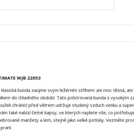
TIMATE WJB 22053
 klasická bunda zaujme svým ležérním střihem: ani moc těsná, ani
čníkem do chladného období. Tato polstrovaná bunda s vysokým z
 Proužek chránící před větrem udržuje studený vzduch venku a supe
vám také nabízí četné kapsy, ve kterých najdete vše, co potřebuj
 žebrované manžety a lem, stejně jako velké potisky. Vezměte pro
praní.