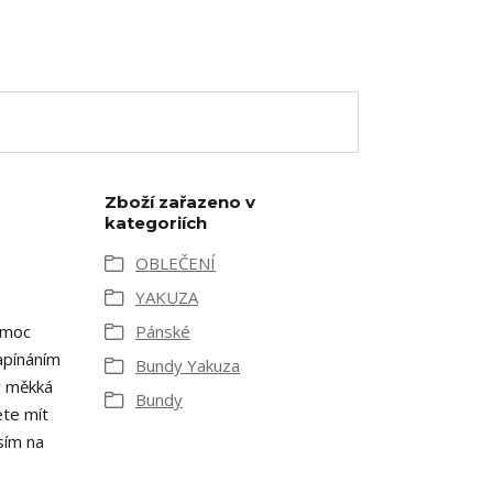
Zboží zařazeno v
kategoriích
OBLEČENÍ
YAKUZA
 moc
Pánské
apínáním
Bundy Yakuza
r měkká
Bundy
ete mít
sím na