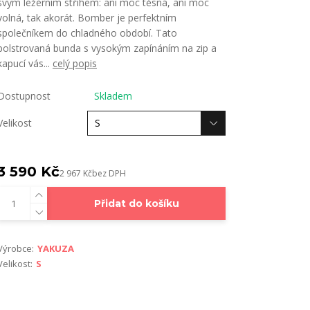
svým ležérním střihem: ani moc těsná, ani moc
volná, tak akorát. Bomber je perfektním
společníkem do chladného období. Tato
polstrovaná bunda s vysokým zapínáním na zip a
kapucí vás...
celý popis
Dostupnost
Skladem
Velikost
3 590 Kč
2 967 Kč
bez DPH
Přidat do košíku
Výrobce:
YAKUZA
Velikost:
S