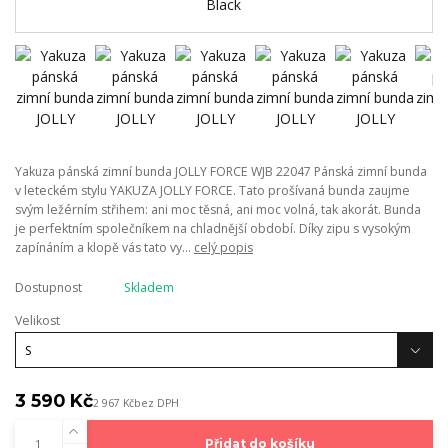
Yakuza pánská zimní bunda JOLLY FORCE WJB 22047 Pánská zimní bunda
v leteckém stylu YAKUZA JOLLY FORCE. Tato prošívaná bunda zaujme
svým ležérním střihem: ani moc těsná, ani moc volná, tak akorát. Bunda
je perfektním společníkem na chladnější období. Díky zipu s vysokým
zapínáním a klopě vás tato vy...
celý popis
Dostupnost
Skladem
Velikost
3 590 Kč
2 967 Kč
bez DPH
Přidat do košíku