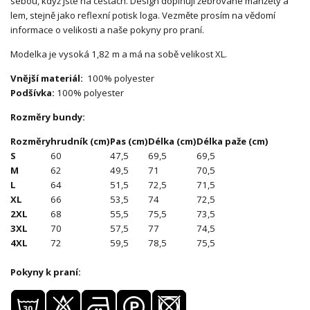
sebou, když jste na cestách. Design doplňují žebrované manžety a
lem, stejně jako reflexní potisk loga. Vezměte prosím na vědomí
informace o velikosti a naše pokyny pro praní.
Modelka je vysoká 1,82 m a má na sobě velikost XL.
Vnější materiál:
100% polyester
Podšívka:
100% polyester
Rozměry bundy:
Rozměry
hrudník (cm)
Pas (cm)
Délka (cm)
Délka paže (cm)
S
60
47,5
69,5
69,5
M
62
49,5
71
70,5
L
64
51,5
72,5
71,5
XL
66
53,5
74
72,5
2XL
68
55,5
75,5
73,5
3XL
70
57,5
77
74,5
4XL
72
59,5
78,5
75,5
Pokyny k praní: