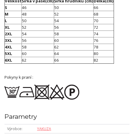
Velikost
Šířka v pase(cm)
Šířka hrudníku (cm)
Délka(cm)
S
46
50
66
M
48
52
68
L
50
54
70
XL
52
56
72
2XL
54
58
74
3XL
56
60
76
4XL
58
62
78
5XL
60
64
80
6XL
62
66
82
Pokyny k praní :
Parametry
Výrobce
YAKUZA