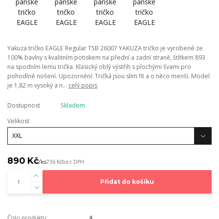
Yakuza tričko EAGLE Regular TSB 26007 YAKUZA tričko je vyrobené ze
100% bavlny s kvalitním potiskem na přední a zadní straně, štítkem 893
na spodním lemu trička. Klasický oblý výstřih s plochými švami pro
pohodlné nošení. Upozornění: Tričká jsou slim fit a o něco menší. Model
je 1,82 m vysoký a n...
celý popis
Dostupnost
Skladem
Velikost
890 Kč
/
ks
736 Kč
bez DPH
Přidat do košíku
Číslo produktu:
4