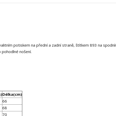
alitním potiskem na přední a zadní straně, štítkem 893 na spodn
ro pohodlné nošení.
m)
Délka(cm)
66
68
70