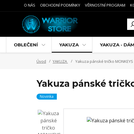
O NÁS
OBCHODNÍ PODMÍNKY
VĚRNOSTNÍ PROGRAM
K
OBLEČENÍ
YAKUZA
YAKUZA - DÁ
Úvod
YAKUZA
Yakuza pánské tričko MONKEYS 
Yakuza pánské trič
Novinka