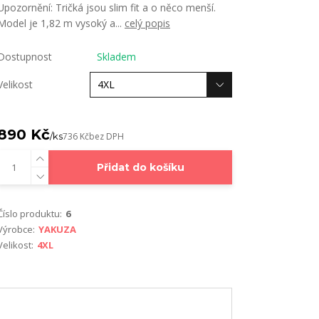
Upozornění: Tričká jsou slim fit a o něco menší.
Model je 1,82 m vysoký a...
celý popis
Dostupnost
Skladem
Velikost
890 Kč
/
ks
736 Kč
bez DPH
Přidat do košíku
Číslo produktu:
6
Výrobce:
YAKUZA
Velikost:
4XL