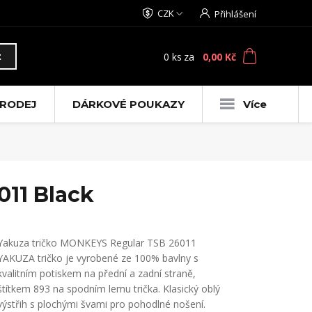
CZK
Přihlášení
0
ks
za
0,00 Kč
t
RODEJ
DÁRKOVÉ POUKAZY
Více
11 Black
Yakuza tričko MONKEYS Regular TSB 26011
YAKUZA tričko je vyrobené ze 100% bavlny s
kvalitním potiskem na přední a zadní straně,
štítkem 893 na spodním lemu trička. Klasický oblý
výstřih s plochými švami pro pohodlné nošení.