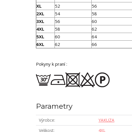
XL
52
56
2XL
54
58
3XL
56
60
4XL
58
62
5XL
60
64
6XL
62
66
Pokyny k praní :
Parametry
Výrobce
YAKUZA
Velikost
4XL