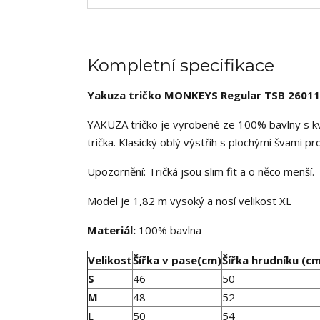
Kompletní specifikace
Yakuza tričko MONKEYS Regular TSB 26011
YAKUZA tričko je vyrobené ze 100% bavlny s kv
trička. Klasický oblý výstřih s plochými švami p
Upozornění: Tričká jsou slim fit a o něco menší.
Model je 1,82 m vysoký a nosí velikost XL
Materiál:
100% bavlna
Velikost
Šířka v pase(cm)
Šířka hrudníku (c
S
46
50
M
48
52
L
50
54