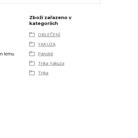
Zboží zařazeno v
kategoriích
OBLEČENÍ
YAKUZA
ím lemu
Pánské
Trika Yakuza
Trika