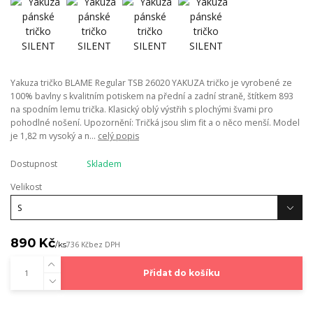
Yakuza tričko BLAME Regular TSB 26020 YAKUZA tričko je vyrobené ze
100% bavlny s kvalitním potiskem na přední a zadní straně, štítkem 893
na spodním lemu trička. Klasický oblý výstřih s plochými švami pro
pohodlné nošení. Upozornění: Tričká jsou slim fit a o něco menší. Model
je 1,82 m vysoký a n...
celý popis
Dostupnost
Skladem
Velikost
890 Kč
/
ks
736 Kč
bez DPH
Přidat do košíku