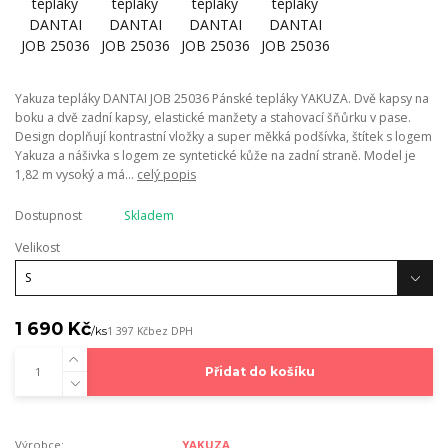
Yakuza tepláky DANTAI JOB 25036 Pánské tepláky YAKUZA. Dvě kapsy na
boku a dvě zadní kapsy, elastické manžety a stahovací šňůrku v pase.
Design doplňují kontrastní vložky a super měkká podšívka, štítek s logem
Yakuza a nášivka s logem ze syntetické kůže na zadní straně. Model je
1,82 m vysoký a má...
celý popis
Dostupnost
Skladem
Velikost
1 690 Kč
/
ks
1 397 Kč
bez DPH
Přidat do košíku
Výrobce:
YAKUZA