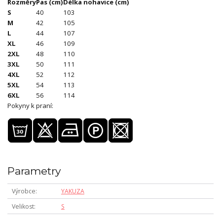
Rozměry
Pas (cm)
Délka nohavice (cm)
S
40
103
M
42
105
L
44
107
XL
46
109
2XL
48
110
3XL
50
111
4XL
52
112
5XL
54
113
6XL
56
114
Pokyny k praní:
Parametry
Výrobce
YAKUZA
Velikost
S