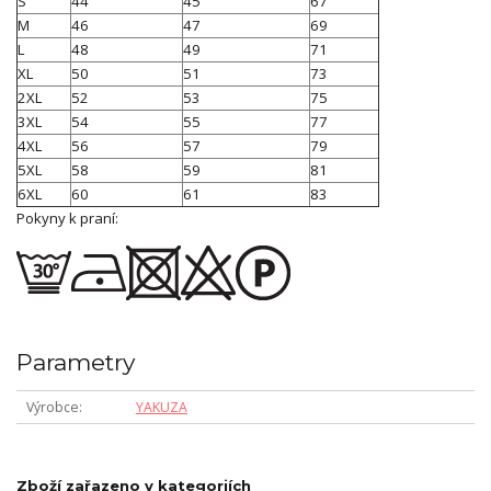
S
44
45
67
M
46
47
69
L
48
49
71
XL
50
51
73
2XL
52
53
75
3XL
54
55
77
4XL
56
57
79
5XL
58
59
81
6XL
60
61
83
Pokyny k praní:
Parametry
Výrobce
YAKUZA
Zboží zařazeno v kategoriích