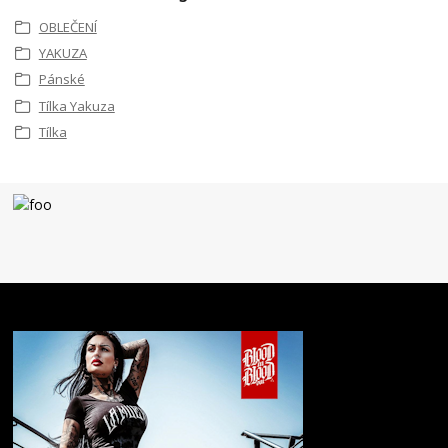
OBLEČENÍ
YAKUZA
Pánské
Tílka Yakuza
Tílka