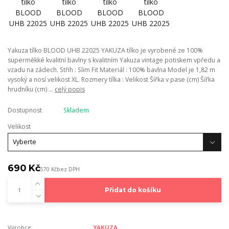
Yakuza tílko BLOOD UHB 22025 YAKUZA tílko je vyrobené ze 100%
superměkké kvalitní bavlny s kvalitním Yakuza vintage potiskem vpředu a
vzadu na zádech. Střih : Slim Fit Materiál : 100% bavlna Model je 1,82 m
vysoký a nosí velikost XL. Rozmery tílka : Velikost Šířka v pase (cm) Šířka
hrudníku (cm) ...
celý popis
Dostupnost
Skladem
Velikost
690 Kč
570 Kč
bez DPH
Přidat do košíku
Výrobce:
YAKUZA