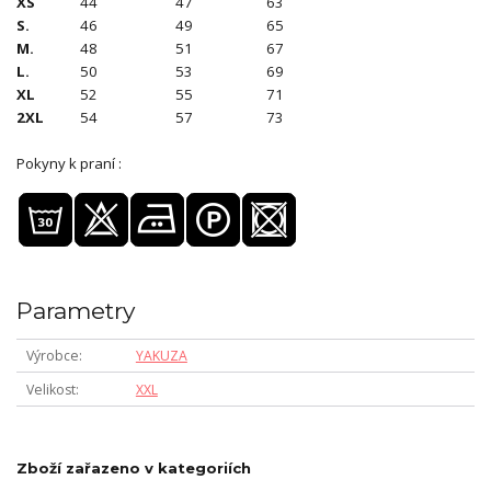
XS
44
47
63
S.
46
49
65
M.
48
51
67
L.
50
53
69
XL
52
55
71
2XL
54
57
73
Pokyny k praní :
Parametry
Výrobce
YAKUZA
Velikost
XXL
Zboží zařazeno v kategoriích