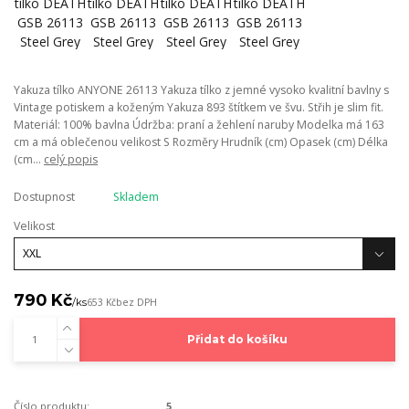
Yakuza tílko ANYONE 26113 Yakuza tílko z jemné vysoko kvalitní bavlny s
Vintage potiskem a koženým Yakuza 893 štítkem ve švu. Střih je slim fit.
Materiál: 100% bavlna Údržba: praní a žehlení naruby Modelka má 163
cm a má oblečenou velikost S Rozměry Hrudník (cm) Opasek (cm) Délka
(cm...
celý popis
Dostupnost
Skladem
Velikost
790 Kč
/
ks
653 Kč
bez DPH
Přidat do košíku
Číslo produktu:
5