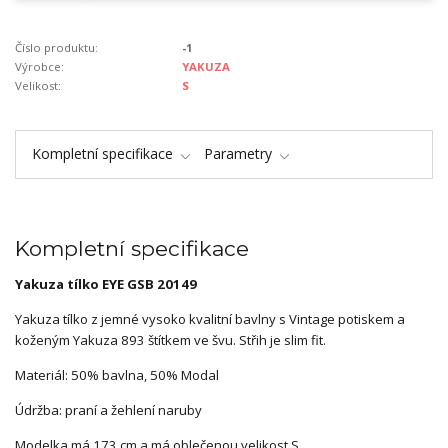
Číslo produktu:
-1
Výrobce:
YAKUZA
Velikost:
S
Kompletní specifikace
Parametry
Kompletní specifikace
Yakuza tílko EYE GSB 20149
Yakuza tílko z jemné vysoko kvalitní bavlny s Vintage potiskem a
koženým Yakuza 893 štítkem ve švu. Střih je slim fit.
Materiál: 50% bavlna, 50% Modal
Údržba: praní a žehlení naruby
Modelka má 173 cm a má oblečenou velikost S