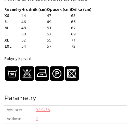
Rozměry
Hrudník (cm)
Opasek (cm)
Délka (cm)
XS
44
47
63
S.
46
49
65
M.
48
51
67
L.
50
53
69
XL
52
55
71
2XL
54
57
73
Pokyny k praní :
Parametry
Výrobce
YAKUZA
Velikost
S