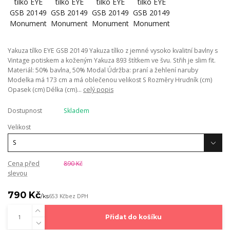
Yakuza tílko EYE GSB 20149 Yakuza tílko z jemné vysoko kvalitní bavlny s
Vintage potiskem a koženým Yakuza 893 štítkem ve švu. Střih je slim fit.
Materiál: 50% bavlna, 50% Modal Údržba: praní a žehlení naruby
Modelka má 173 cm a má oblečenou velikost S Rozměry Hrudník (cm)
Opasek (cm) Délka (cm)...
celý popis
Dostupnost
Skladem
Velikost
Cena před
890 Kč
slevou
790 Kč
/
ks
653 Kč
bez DPH
Přidat do košíku