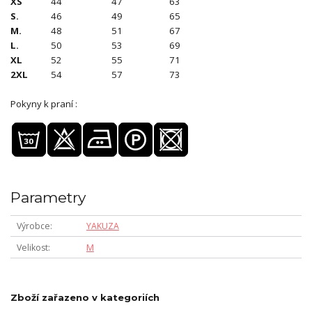
XS
44
47
63
S.
46
49
65
M.
48
51
67
L.
50
53
69
XL
52
55
71
2XL
54
57
73
Pokyny k praní :
Parametry
Výrobce
YAKUZA
Velikost
M
Zboží zařazeno v kategoriích