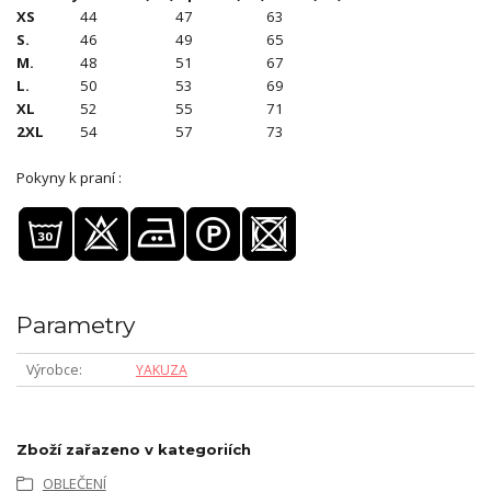
XS
44
47
63
S.
46
49
65
M.
48
51
67
L.
50
53
69
XL
52
55
71
2XL
54
57
73
Pokyny k praní :
Parametry
Výrobce
YAKUZA
Zboží zařazeno v kategoriích
OBLEČENÍ