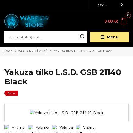
CZK
0
0,00 Kč
Menu
Úvod
YAKUZA - DÁMSKÉ
Yakuza tílko L.S.D. GSB 21140 Black
Yakuza tílko L.S.D. GSB 21140
Black
Akce