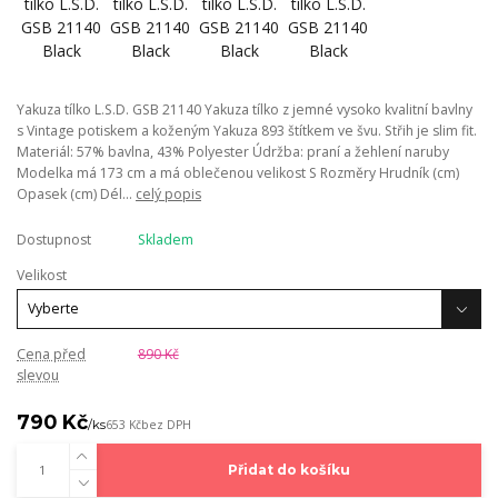
Yakuza tílko L.S.D. GSB 21140 Yakuza tílko z jemné vysoko kvalitní bavlny
s Vintage potiskem a koženým Yakuza 893 štítkem ve švu. Střih je slim fit.
Materiál: 57% bavlna, 43% Polyester Údržba: praní a žehlení naruby
Modelka má 173 cm a má oblečenou velikost S Rozměry Hrudník (cm)
Opasek (cm) Dél...
celý popis
Dostupnost
Skladem
Velikost
Cena před
890 Kč
slevou
790 Kč
/
ks
653 Kč
bez DPH
Přidat do košíku