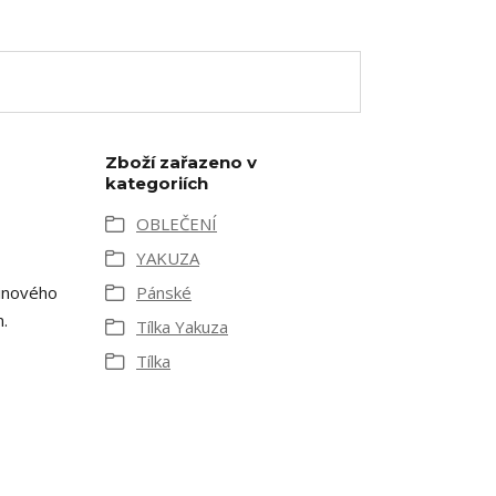
Zboží zařazeno v
kategoriích
OBLEČENÍ
YAKUZA
vinového
Pánské
n.
Tílka Yakuza
Tílka