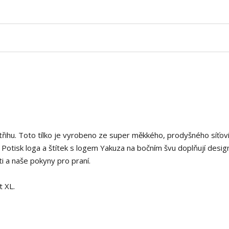
střihu. Toto tílko je vyrobeno ze super měkkého, prodyšného síťo
 Potisk loga a štítek s logem Yakuza na bočním švu doplňují desig
 a naše pokyny pro praní.
t XL.