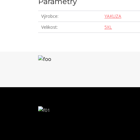
Parametry
Výrobce
YAKUZA
Velikost
5XL