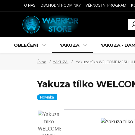
O NÁS
OBCHODNÍ PODMÍNKY
VĚRNOSTNÍ PROGRAM
K
OBLEČENÍ
YAKUZA
YAKUZA - DÁ
Úvod
YAKUZA
Yakuza tílko WELCOME MESH UHB
Yakuza tílko WELCO
Novinka