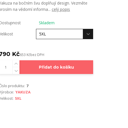
Yakuza na bočním švu doplňují design. Vezměte
prosím na vědomí informa...
celý popis
Dostupnost
Skladem
Velikost
790 Kč
653 Kč
bez DPH
Přidat do košíku
Číslo produktu:
7
Výrobce:
YAKUZA
Velikost:
5XL