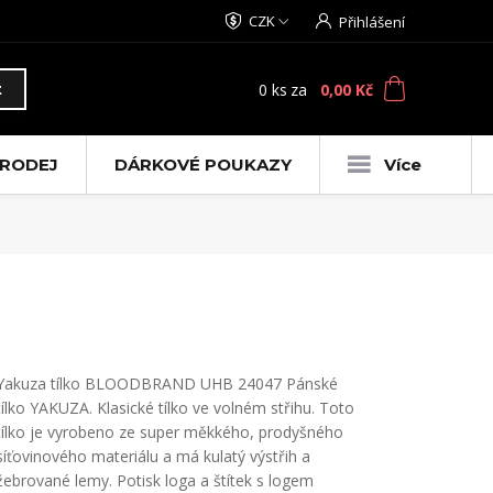
CZK
Přihlášení
0
ks
za
0,00 Kč
t
RODEJ
DÁRKOVÉ POUKAZY
Více
Yakuza tílko BLOODBRAND UHB 24047 Pánské
tílko YAKUZA. Klasické tílko ve volném střihu. Toto
tílko je vyrobeno ze super měkkého, prodyšného
síťovinového materiálu a má kulatý výstřih a
žebrované lemy. Potisk loga a štítek s logem