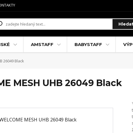
ONTAKTY
Hleda
MSKÉ
AMSTAFF
BABYSTAFF
VÝP
 26049 Black
ME MESH UHB 26049 Black