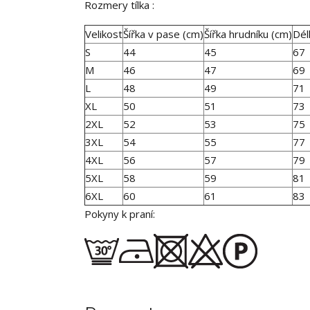
Rozmery tílka :
Velikost
Šířka v pase (cm)
Šířka hrudníku (cm)
Dél
S
44
45
67
M
46
47
69
L
48
49
71
XL
50
51
73
2XL
52
53
75
3XL
54
55
77
4XL
56
57
79
5XL
58
59
81
6XL
60
61
83
Pokyny k praní: