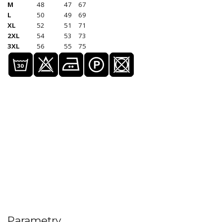
M
48
47
67
L
50
49
69
XL
52
51
71
2XL
54
53
73
3XL
56
55
75
Parametry