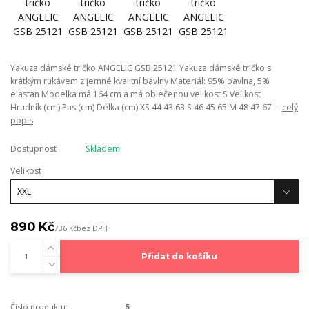
Yakuza dámské tričko ANGELIC GSB 25121 Yakuza dámské tričko s
krátkým rukávem z jemné kvalitní bavlny Materiál: 95% bavlna, 5%
elastan Modelka má 164 cm a má oblečenou velikost S Velikost
Hrudník (cm) Pas (cm) Délka (cm) XS 44 43 63 S 46 45 65 M 48 47 67 ...
celý
popis
Dostupnost
Skladem
Velikost
890 Kč
736 Kč
bez DPH
Přidat do košíku
Číslo produktu:
5