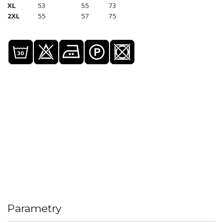
XL
53
55
73
2XL
55
57
75
Parametry