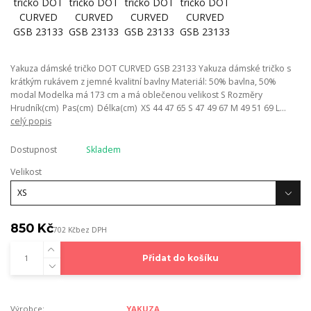
Yakuza dámské tričko DOT CURVED GSB 23133 Yakuza dámské tričko s
krátkým rukávem z jemné kvalitní bavlny Materiál: 50% bavlna, 50%
modal Modelka má 173 cm a má oblečenou velikost S Rozměry
Hrudník(cm) Pas(cm) Délka(cm) XS 44 47 65 S 47 49 67 M 49 51 69 L...
celý popis
Dostupnost
Skladem
Velikost
850 Kč
702 Kč
bez DPH
Přidat do košíku
Výrobce:
YAKUZA